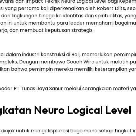
vansi dan impact Teknik Neuro Logical Level bagi Kepem
 yang pertama kali diperkenalkan oleh Robert Dilts, seo
ari lingkungan hingga ke identitas dan spiritualitas, ya
 ini untuk membantu para leader memahami bagaimana 
rja, dan membuat keputusan strategis.
unci dalam industri konstruksi di Bali, memerlukan pem
kompleks. Dengan membawa Coach Wira untuk melatih par
an bahwa pemimpin mereka memiliki keterampilan yang 
eader PT Tunas Jaya Sanur melalui serangkaian materi 
atan Neuro Logical Level
rta diajak untuk mengeksplorasi bagaimana setiap tingkat