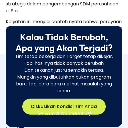
strategis dalam pengembangan SDM perusahaan
di Bali.
Kegiatan ini menjadi contoh nyata bahwa perayaan
anniversary dapat dikemas lebih bermakna dengan
Kalau Tidak Berubah,
program penguatan mental dan kolaborasi tim.
Apa yang Akan Terjadi?
Tim tetap bekerja dan Target tetap dikejar.
Tapi hasilnya tidak banyak berubah.
Dan tekanan justru semakin terasa.
Mungkin yang dibutuhkan bukan program
baru, tapi cara baru melihat masalah yang
sama.​
Diskusikan Kondisi Tim Anda
(Private & Confidential)