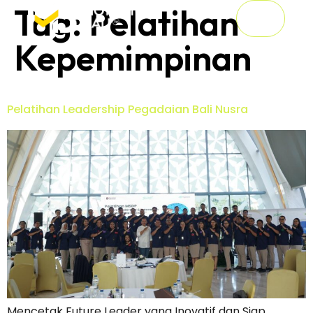
Tag:
Pelatihan
Kepemimpinan
Pelatihan Leadership Pegadaian Bali Nusra
Mencetak Future Leader yang Inovatif dan Siap