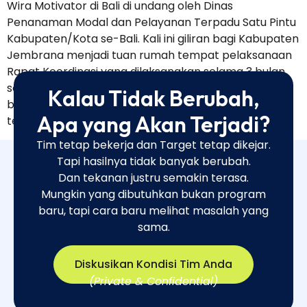
Wira Motivator di Bali di undang oleh Dinas
Penanaman Modal dan Pelayanan Terpadu Satu Pintu
Kabupaten/Kota se-Bali. Kali ini giliran bagi Kabupaten
Jembrana menjadi tuan rumah tempat pelaksanaan
Rapat Koordinasi yang dilaksanakan selama 3 bulan
sekali dengan tujuan untuk menyatukan visi, selalu
Kalau Tidak Berubah,
berkoordinasi, dan menciptakan bounding antar
Apa yang Akan Terjadi?
team. […]
Tim tetap bekerja dan Target tetap dikejar.
Tapi hasilnya tidak banyak berubah.
Dan tekanan justru semakin terasa.
Mungkin yang dibutuhkan bukan program
baru, tapi cara baru melihat masalah yang
sama.​
Diskusikan Kondisi Tim Anda
(Private & Confidential)